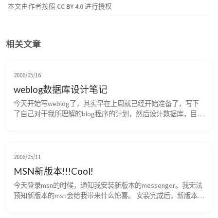
本文由作者按照
CC BY 4.0
进行授权
相关文章
2006/05/16
weblog数据库设计笔记
今天开始写weblog了，其实早在上周就已经开始准备了，写下
了自己对于我所理解的blog程序的计划，然后设计数据库，目前
我仅仅是为了实现一些简单的功能，所以数据库的设计上比较随
意。 一共4张表，Catalog表主要是为了存储日志分类，2个字
段，CatalogID,CatalogTitle,数据类型，INT，VARCHAR,CatalogID
为主键。 User表存储日志的所有者，内包括一些...
2006/05/11
MSN新版本!!!Cool!
今天登录msn的时候，通知我安装新版本的messenger。我无法
预知新版本的msn会给我带来什么惊喜。 安装完成后，新版本的
界面完全的与前一版本不一样，尤其是一些细节的地方。好了，
赶紧先欣赏一下msn的新界面吧。 下图是windows live 