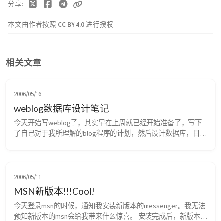
分享
本文由作者按照
CC BY 4.0
进行授权
相关文章
2006/05/16
weblog数据库设计笔记
今天开始写weblog了，其实早在上周就已经开始准备了，写下
了自己对于我所理解的blog程序的计划，然后设计数据库，目前
我仅仅是为了实现一些简单的功能，所以数据库的设计上比较随
意。 一共4张表，Catalog表主要是为了存储日志分类，2个字
段，CatalogID,CatalogTitle,数据类型，INT，VARCHAR,CatalogID
为主键。 User表存储日志的所有者，内包括一些...
2006/05/11
MSN新版本!!!Cool!
今天登录msn的时候，通知我安装新版本的messenger。我无法
预知新版本的msn会给我带来什么惊喜。 安装完成后，新版本的