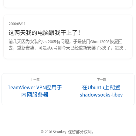
界面完全的与前一版本不一样，尤其是一些细节的地方。好了，
赶紧先欣赏一下msn的新界面吧。 下图是windows live 
messenger的登录界面，大家可以很明显的发现与上一版本的不
同。 登录之后的界面， 一些细节性的修改，比如系统栏图标，
2006/05/11
更加好看了，而且...
这两天我的电脑跟我干上了！
前几天因为安装的vs 2005有问题，于是使用Ghost2003恢复回
去，重新安装，可是从6号到今天已经重新安装了5次了，每次都
是安装了一点软件后，音箱就出现沙沙的声音，伴随着沙沙声，
系统慢的要命，以前安装了很多软件依然很快的，于是我想是不
是有毒，用nod32查了一遍又一遍，都是没有。我无奈了！ 我的
电脑跟我是干上了。每次安装完成后，都很正常，安装几个软件
后，就开始老毛病了，怀疑是哪个驱动...
TeamViewer VPN应用于
在Ubuntu上配置
内网服务器
shadowsocks-libev
©
2026
Stanley
.
保留部分权利。